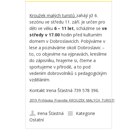
Kroužek malých turistů
zahájí již 6.
sezónu ve středu 11. září. Je určen pro
děti ve věku
6 – 11 let
, scházíme se
ve
středy v 17.00
hodin před kulturním
domem v Dobroslavicích. Pobýváme v
lese a poznáváme okolí Dobroslavic –
to, co objevíme na výpravách, kreslíme
do zápisníku, hrajeme si, čteme a
sportujeme v přírodě, a to pod
vedením dobrovolníků s pedagogickým
vzděláním.
Kontakt Irena Šťastná 739 578 396.
2019_Prihlaska_Pravidla_KROUZEK_MALYCH_TURISTU
Stáhnout
Irena Šťastná
Kategorie
Ostatní