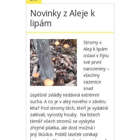
Novinky z Aleje k
lipám
Stromy v
Aleji k lipám
oslaví v říjnu
své první
narozeniny –
všechny
sazenice
snad
úspěšně zvládly nedávná extrémní
sucha. A co je v aleji nového v závěru
léta? Pod stromy těch, kteří je vydatně
zalévali, vyrostly houby. Na listech
téměř všech stromů se vyskytla
zřejmě pilatka, ale dost možná i
jiný škůdce. Poblíž laviček vznikají