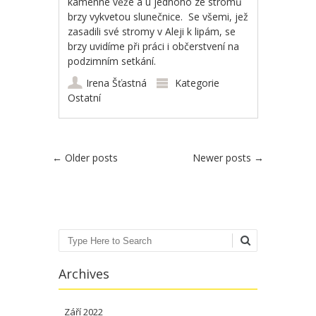
kamenné věže a u jednoho ze stromů
brzy vykvetou slunečnice. Se všemi, jež
zasadili své stromy v Aleji k lipám, se
brzy uvidíme při práci i občerstvení na
podzimním setkání.
Irena Šťastná
Kategorie
Ostatní
Post navigation
←
Older posts
Newer posts
→
Search
Archives
Září 2022