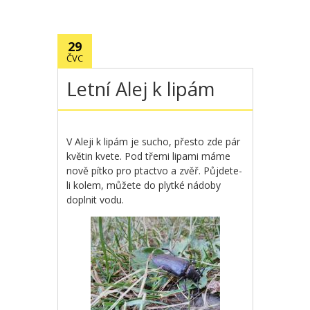
29
ČVC
Letní Alej k lipám
V Aleji k lipám je sucho, přesto zde pár
květin kvete. Pod třemi lipami máme
nově pítko pro ptactvo a zvěř. Půjdete-
li kolem, můžete do plytké nádoby
doplnit vodu.