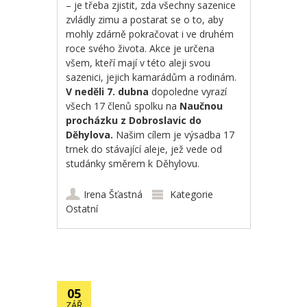
– je třeba zjistit, zda všechny sazenice
zvládly zimu a postarat se o to, aby
mohly zdárně pokračovat i ve druhém
roce svého života. Akce je určena
všem, kteří mají v této aleji svou
sazenici, jejich kamarádům a rodinám.
V neděli 7. dubna
dopoledne vyrazí
všech 17 členů spolku na
Naučnou
procházku z Dobroslavic do
Děhylova.
Našim cílem je výsadba 17
trnek do stávající aleje, jež vede od
studánky směrem k Děhylovu.
Irena Šťastná
Kategorie
Ostatní
05
ZÁŘ