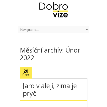
Měsíční archív:
Únor
2022
20
ÚNO
Jaro v aleji, zima je
pryč