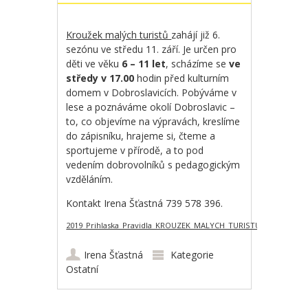
Kroužek malých turistů
zahájí již 6.
sezónu ve středu 11. září. Je určen pro
děti ve věku
6 – 11 let
, scházíme se
ve
středy v 17.00
hodin před kulturním
domem v Dobroslavicích. Pobýváme v
lese a poznáváme okolí Dobroslavic –
to, co objevíme na výpravách, kreslíme
do zápisníku, hrajeme si, čteme a
sportujeme v přírodě, a to pod
vedením dobrovolníků s pedagogickým
vzděláním.
Kontakt Irena Šťastná 739 578 396.
2019_Prihlaska_Pravidla_KROUZEK_MALYCH_TURISTU
Stáhnout
Irena Šťastná
Kategorie
Ostatní