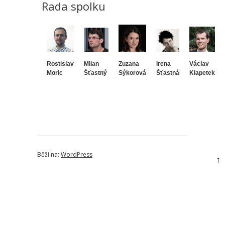
Rada spolku
Rostislav
Milan
Zuzana
Irena
Václav
Moric
Šťastný
Sýkorová
Šťastná
Klapetek
Běží na:
WordPress
↑