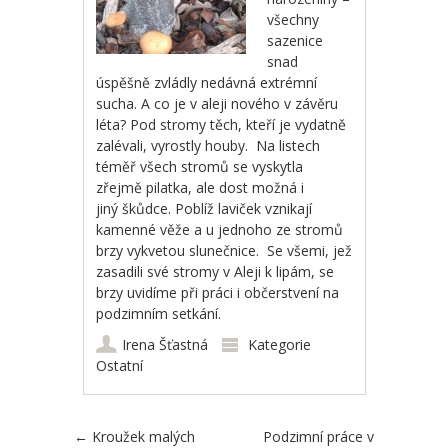
všechny
sazenice
snad
úspěšně zvládly nedávná extrémní
sucha. A co je v aleji nového v závěru
léta? Pod stromy těch, kteří je vydatně
zalévali, vyrostly houby. Na listech
téměř všech stromů se vyskytla
zřejmě pilatka, ale dost možná i
jiný škůdce. Poblíž laviček vznikají
kamenné věže a u jednoho ze stromů
brzy vykvetou slunečnice. Se všemi, jež
zasadili své stromy v Aleji k lipám, se
brzy uvidíme při práci i občerstvení na
podzimním setkání.
Irena Šťastná
Kategorie
Ostatní
Post navigation
←
Kroužek malých
Podzimní práce v