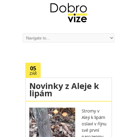
05
ZÁŘ
Novinky z Aleje k
lipám
Stromy v
Aleji k lipám
oslaví v říjnu
své první
narozeniny –