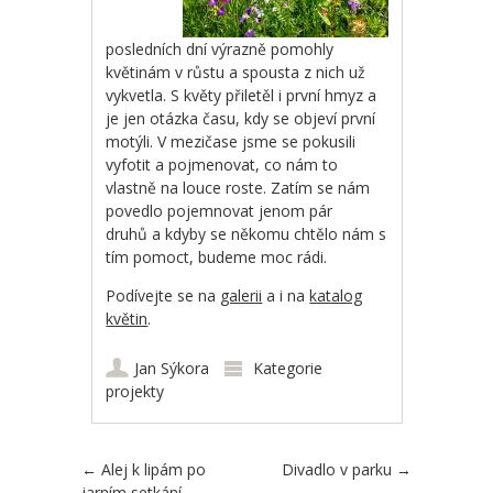
posledních dní výrazně pomohly
květinám v růstu a spousta z nich už
vykvetla. S květy přiletěl i první hmyz a
je jen otázka času, kdy se objeví první
motýli. V mezičase jsme se pokusili
vyfotit a pojmenovat, co nám to
vlastně na louce roste. Zatím se nám
povedlo pojemnovat jenom pár
druhů a kdyby se někomu chtělo nám s
tím pomoct, budeme moc rádi.
Podívejte se na
galerii
a i na
katalog
květin
.
Jan Sýkora
Kategorie
projekty
Post navigation
←
Alej k lipám po
Divadlo v parku
→
jarním setkání