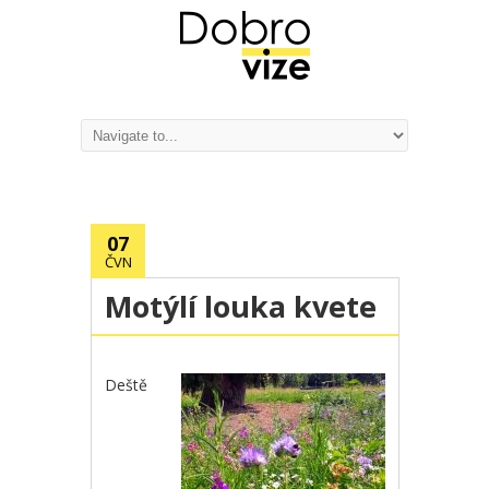
07
ČVN
Motýlí louka kvete
Deště