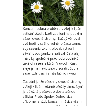
Koncem dubna proběhlo v Aleji k lipám
setkání všech, kteří zde loni na podzim
sázeli ovocné stromy. Každý věnoval
dvě hodiny svého volného času tomu,
aby sazenici zkontroloval, vytvořil
závlahovou jamku a zaléval. Celá alej
má díky společné práci dobrovolníků
také ohrazení z kůlů. V úvodní části
aleje jsme navíc znovu zorali půdu a
zaseli zde travní směs lučních květin.
Zásadní je, že všechny ovocné stromy
v Aleji k lipám zdárně přežily zimu. Nyní
je důležité pečovat o dostatečnou
zálivku. Proto Spolek Dobro-vize
připomene vždy koncem měsíce všem