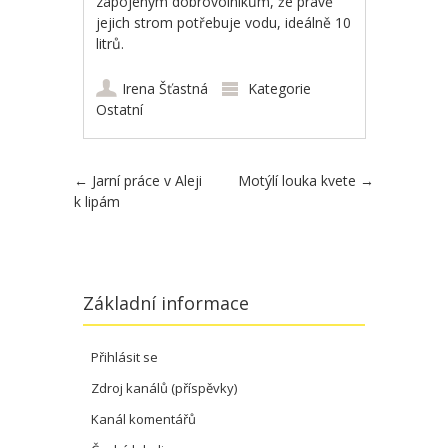
zapojeným dobrovolníkům, že právě
jejich strom potřebuje vodu, ideálně 10
litrů.
Irena Šťastná
Kategorie
Ostatní
Post navigation
←
Jarní práce v Aleji
Motýlí louka kvete
→
k lipám
Základní informace
Přihlásit se
Zdroj kanálů (příspěvky)
Kanál komentářů