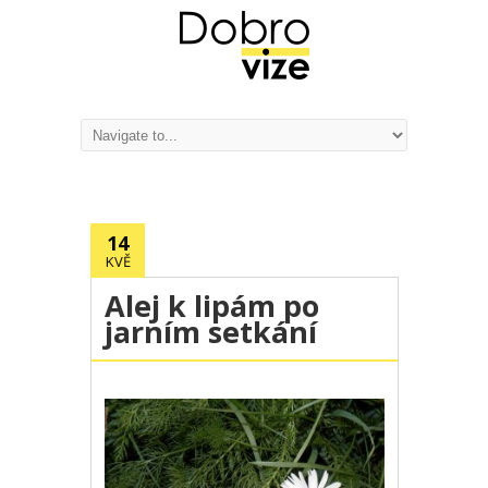
14
KVĚ
Alej k lipám po
jarním setkání