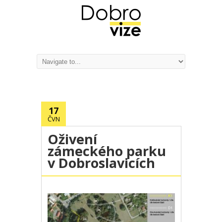
17
ČVN
Oživení
zámeckého parku
v Dobroslavicích