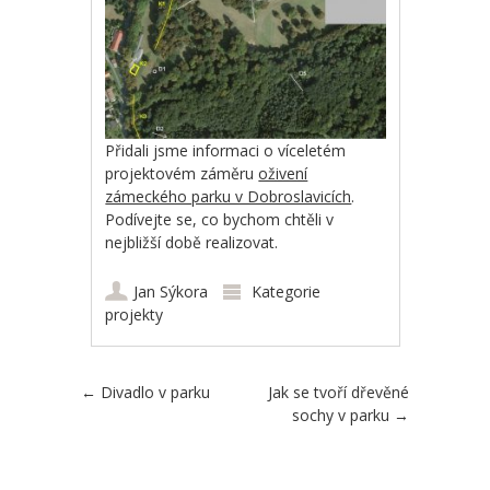
Přidali jsme informaci o víceletém
projektovém záměru
oživení
zámeckého parku v Dobroslavicích
.
Podívejte se, co bychom chtěli v
nejbližší době realizovat.
Jan Sýkora
Kategorie
projekty
Post navigation
←
Divadlo v parku
Jak se tvoří dřevěné
sochy v parku
→